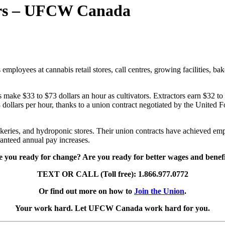
ers – UFCW Canada
loyees at cannabis retail stores, call centres, growing facilities, bake
ake $33 to $73 dollars an hour as cultivators. Extractors earn $32 to
$48 dollars per hour, thanks to a union contract negotiated by the Un
ries, and hydroponic stores. Their union contracts have achieved empl
ranteed annual pay increases.
 you ready for change? Are you ready for better wages and benefi
TEXT OR CALL (Toll free): 1.866.977.0772
Or find out more on how to
Join the Union
.
Your work hard. Let UFCW Canada work hard for you.