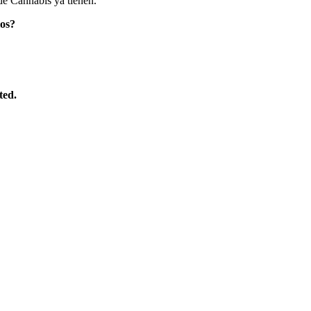
de Cannabis ya tienen.
ios?
ted.