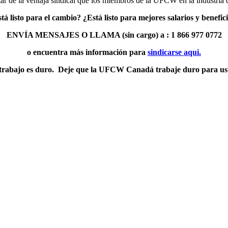
tar de la ventaja sindical que los miembros de la UFCW en la industria 
tá listo para el cambio? ¿Está listo para mejores salarios y benefic
ENVÍA MENSAJES O LLAMA (sin cargo) a : 1 866 977 0772
o encuentra más información para
sindicarse aqui.
trabajo es duro. Deje que la UFCW Canadá trabaje duro para us