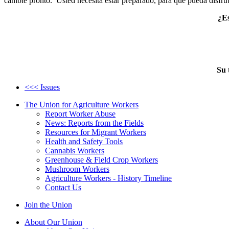
cambie pronto. Usted necesita estar preparado, para que pueda disfru
¿Es
Su 
<<< Issues
The Union for Agriculture Workers
Report Worker Abuse
News: Reports from the Fields
Resources for Migrant Workers
Health and Safety Tools
Cannabis Workers
Greenhouse & Field Crop Workers
Mushroom Workers
Agriculture Workers - History Timeline
Contact Us
Join the Union
About Our Union