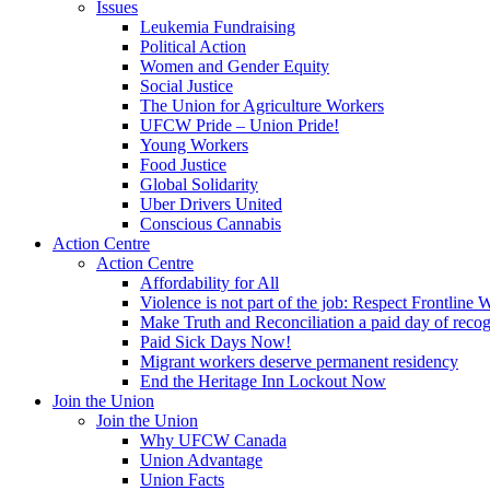
Issues
Leukemia Fundraising
Political Action
Women and Gender Equity
Social Justice
The Union for Agriculture Workers
UFCW Pride – Union Pride!
Young Workers
Food Justice
Global Solidarity
Uber Drivers United
Conscious Cannabis
Action Centre
Action Centre
Affordability for All
Violence is not part of the job: Respect Frontline 
Make Truth and Reconciliation a paid day of reco
Paid Sick Days Now!
Migrant workers deserve permanent residency
End the Heritage Inn Lockout Now
Join the Union
Join the Union
Why UFCW Canada
Union Advantage
Union Facts