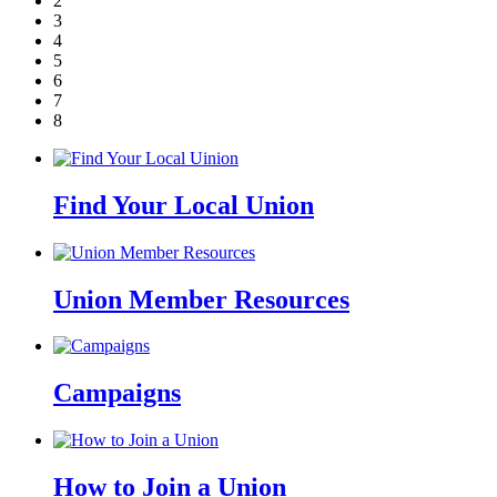
2
3
4
5
6
7
8
Find Your Local Union
Union Member Resources
Campaigns
How to Join a Union