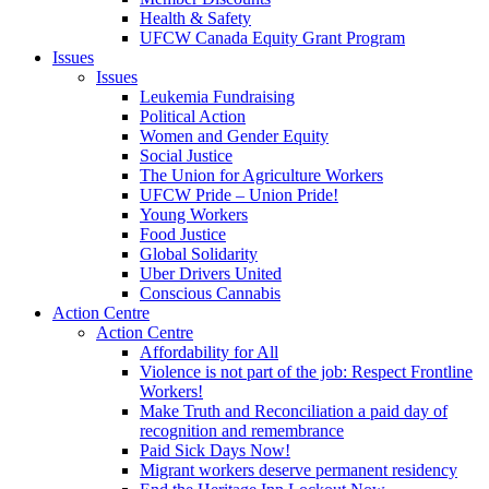
Health & Safety
UFCW Canada Equity Grant Program
Issues
Issues
Leukemia Fundraising
Political Action
Women and Gender Equity
Social Justice
The Union for Agriculture Workers
UFCW Pride – Union Pride!
Young Workers
Food Justice
Global Solidarity
Uber Drivers United
Conscious Cannabis
Action Centre
Action Centre
Affordability for All
Violence is not part of the job: Respect Frontline
Workers!
Make Truth and Reconciliation a paid day of
recognition and remembrance
Paid Sick Days Now!
Migrant workers deserve permanent residency