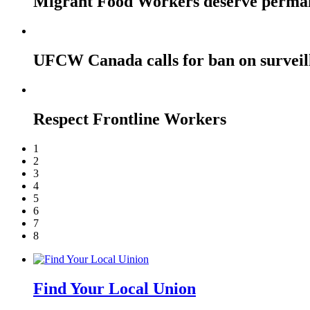
Migrant Food Workers deserve perma
UFCW Canada calls for ban on surveil
Respect Frontline Workers
1
2
3
4
5
6
7
8
Find Your Local Union