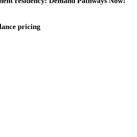
nent residency: Demand Pathways Now!
lance pricing