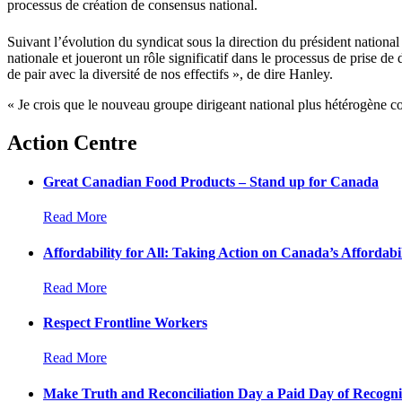
processus de création de consensus national.
Suivant l’évolution du syndicat sous la direction du président nation
nationale et joueront un rôle significatif dans le processus de prise de
de pair avec la diversité de nos effectifs », de dire Hanley.
« Je crois que le nouveau groupe dirigeant national plus hétérogène 
Action Centre
Great Canadian Food Products – Stand up for Canada
Read More
Affordability for All: Taking Action on Canada’s Affordabil
Read More
Respect Frontline Workers
Read More
Make Truth and Reconciliation Day a Paid Day of Recogni