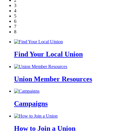
2
3
4
5
6
7
8
Find Your Local Union
Union Member Resources
Campaigns
How to Join a Union