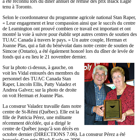
a été reconnu lors du dîner annuel de remise des prix Black Eagle
tenu à Toronto.
Selon le coordonnateur du programme agricole national Stan Raper,
« Leur engagement et leur compassion ainsi que le succès du centre
de Leamington ont prouvé combien ce travail est important et ont
montré la voie à suivre pour établir sept autres centres de soutien des
TUAC Canada à travers le pays. » Un autre couple, Herman et
Joanne Plas, qui a fait du bénévolat dans notre centre de soutien de
Simcoe (Ontario), a été également honoré lors du dîner de levée de
fonds qui a eu lieu le 21 novembre dernier.
Sur la photo ci-dessus, à gauche, on
voit les Vidal entourés des membres du
personnel des TUAC Canada Stan
Raper, Lincoln Ellis, Patty Valadez et
Andrea Galvez; sur la photo de droite
on voit Herman et Joanne Plas.
La consœur Valadez travaille dans notre
centre de St-Rémi (Québec). Elle est la
fille de Patricia Pérez, une militante
récemment décédée, qui a dirigé le
centre de Québec jusqu’à son décès en
octobre dernier (DIRECTIONS 7.06). La consœur Pérez a été
honorée d’un prix Black Eagle en 2006.