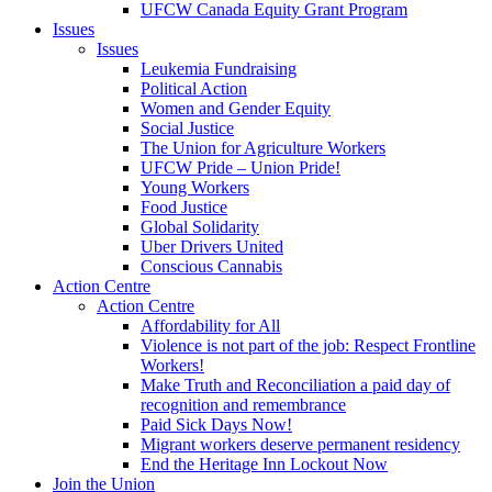
UFCW Canada Equity Grant Program
Issues
Issues
Leukemia Fundraising
Political Action
Women and Gender Equity
Social Justice
The Union for Agriculture Workers
UFCW Pride – Union Pride!
Young Workers
Food Justice
Global Solidarity
Uber Drivers United
Conscious Cannabis
Action Centre
Action Centre
Affordability for All
Violence is not part of the job: Respect Frontline
Workers!
Make Truth and Reconciliation a paid day of
recognition and remembrance
Paid Sick Days Now!
Migrant workers deserve permanent residency
End the Heritage Inn Lockout Now
Join the Union