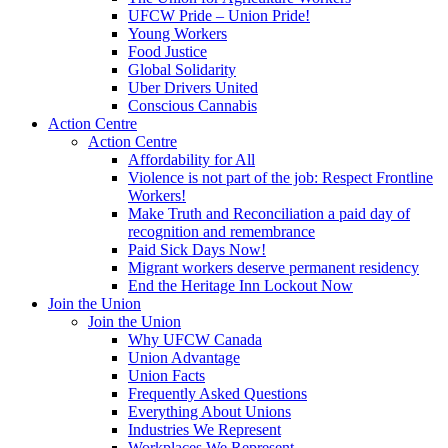
UFCW Pride – Union Pride!
Young Workers
Food Justice
Global Solidarity
Uber Drivers United
Conscious Cannabis
Action Centre
Action Centre
Affordability for All
Violence is not part of the job: Respect Frontline
Workers!
Make Truth and Reconciliation a paid day of
recognition and remembrance
Paid Sick Days Now!
Migrant workers deserve permanent residency
End the Heritage Inn Lockout Now
Join the Union
Join the Union
Why UFCW Canada
Union Advantage
Union Facts
Frequently Asked Questions
Everything About Unions
Industries We Represent
Workplaces We Represent