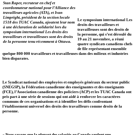
Stan Raper, recruteur en chef et
coordonnateur national pour l’Alliance des
travailleurs agricoles (ATA), et Ivan
Limpright, président de la section locale
Le symposium international Les
1518 des TUAC Canada, ajoutent leur nom
droits des travailleurs et
à une déclaration de solidarité lors du
travailleuses sont des droits de
symposium international Les droits des
la personne, qui s’est déroulé du
travailleurs et travailleuses sont des droits
19 au 21 novembre, a réuni
de la personne tenu récemment à Ottawa.
quatre syndicats canadiens chefs
de file représentant ensemble
quelque 800 000 travailleurs et travailleuses dans des milieux et industries
bien disparates.
Le Syndicat national des employées et employés généraux du secteur public
(SNEGSP), la Fédération canadienne des enseignantes et des enseignants
(FCE), l’Association canadienne des policiers (ACP) et les TUAC Canada ont
pris part à une série de sessions qui ont aidé à renforcer les caractères
communs de ces organisations et à identifier les défis confrontant
l’établissement universel des droits des travailleurs comme droits de la
personne.
« Nous savons que la plupart des salariés au Canada veulent une