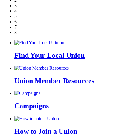
2
3
4
5
6
7
8
Find Your Local Union
Union Member Resources
Campaigns
How to Join a Union