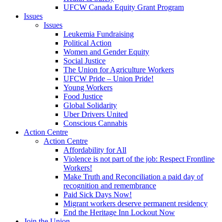
UFCW Canada Equity Grant Program
Issues
Issues
Leukemia Fundraising
Political Action
Women and Gender Equity
Social Justice
The Union for Agriculture Workers
UFCW Pride – Union Pride!
Young Workers
Food Justice
Global Solidarity
Uber Drivers United
Conscious Cannabis
Action Centre
Action Centre
Affordability for All
Violence is not part of the job: Respect Frontline
Workers!
Make Truth and Reconciliation a paid day of
recognition and remembrance
Paid Sick Days Now!
Migrant workers deserve permanent residency
End the Heritage Inn Lockout Now
Join the Union