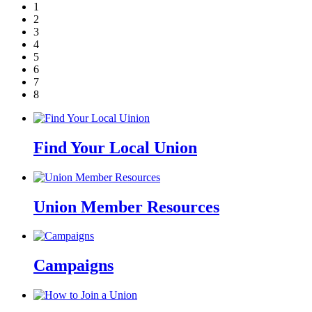
1
2
3
4
5
6
7
8
Find Your Local Union
Union Member Resources
Campaigns